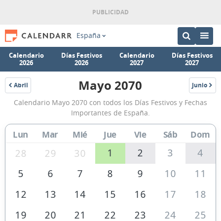
España
Calendario
Días Festivos
Calendario
Días Festivos
2026
2026
2027
2027
Mayo 2070
Abril
Junio
2070
2070
Calendario
Calendario Mayo 2070 con todos los Días Festivos y Fechas
Mayo
Importantes de España.
2070
Lun
Mar
Mié
Jue
Vie
Sáb
Dom
de
España
1
2
3
4
28
29
30
5
6
7
8
9
10
11
12
13
14
15
16
17
18
19
20
21
22
23
24
25