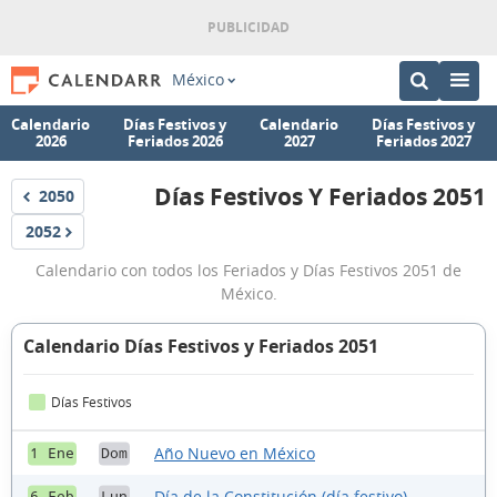
México
Calendario
Días Festivos y
Calendario
Días Festivos y
2026
Feriados 2026
2027
Feriados 2027
Días Festivos Y Feriados 2051
2050
Festivos
Días
2052
Festivos
Festivos
Calendario con todos los Feriados y Días Festivos 2051 de
y
México.
Feriados
2051
Calendario Días Festivos y Feriados 2051
Días Festivos
Año Nuevo en México
1 Ene
Dom
Día de la Constitución (día festivo)
6 Feb
Lun