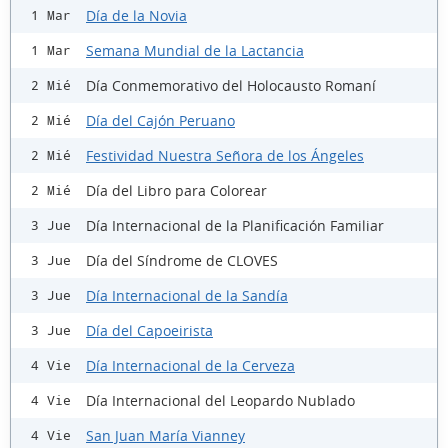
Día de la Novia
1 Mar
Semana Mundial de la Lactancia
1 Mar
Día Conmemorativo del Holocausto Romaní
2 Mié
Día del Cajón Peruano
2 Mié
Festividad Nuestra Señora de los Ángeles
2 Mié
Día del Libro para Colorear
2 Mié
Día Internacional de la Planificación Familiar
3 Jue
Día del Síndrome de CLOVES
3 Jue
Día Internacional de la Sandía
3 Jue
Día del Capoeirista
3 Jue
Día Internacional de la Cerveza
4 Vie
Día Internacional del Leopardo Nublado
4 Vie
San Juan María Vianney
4 Vie