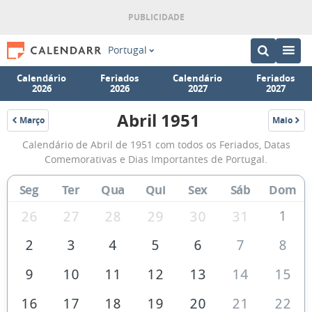
Portugal
Calendário
Feriados
Calendário
Feriados
2026
2026
2027
2027
Abril 1951
Março
Maio
1951
1951
Calendário
Calendário de Abril de 1951 com todos os Feriados, Datas
de
Comemorativas e Dias Importantes de Portugal.
Abril
Seg
Ter
Qua
Qui
Sex
Sáb
Dom
de
1951
1
26
27
28
29
30
31
2
3
4
5
6
7
8
9
10
11
12
13
14
15
16
17
18
19
20
21
22