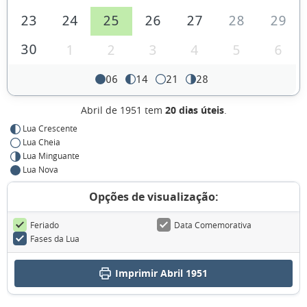
23
24
25
26
27
28
29
30
1
2
3
4
5
6
06
14
21
28
Abril de 1951 tem
20 dias úteis
.
Lua Crescente
Lua Cheia
Lua Minguante
Lua Nova
Opções de visualização:
Feriado
Data Comemorativa
Fases da Lua
Imprimir Abril 1951