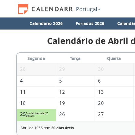
Portugal
Calendário 2026
Feriados 2026
Calendár
Calendário de Abril 
Segunda
Terça
Quarta
28
29
30
4
5
6
11
12
13
18
19
20
25
26
27
Dia da Liberdade (25
de Abril)
Abril de 1955 tem
20 dias úteis
.