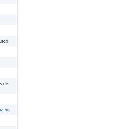
Ruído
as de
balho