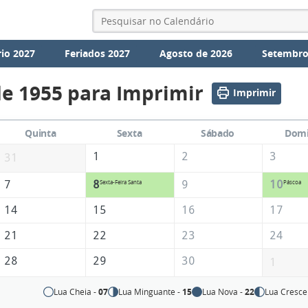
io 2027
Feriados 2027
Agosto de 2026
Setembro
de 1955 para Imprimir
Imprimir
Quinta
Sexta
Sábado
Dom
1
2
3
31
7
8
9
10
Sexta-Feira Santa
Páscoa
14
15
16
17
21
22
23
24
28
29
30
1
Lua Cheia -
07
Lua Minguante -
15
Lua Nova -
22
Lua Cresce