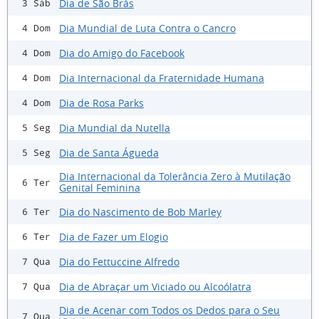
Dia de São Brás
3 Sáb
Dia Mundial de Luta Contra o Cancro
4 Dom
Dia do Amigo do Facebook
4 Dom
Dia Internacional da Fraternidade Humana
4 Dom
Dia de Rosa Parks
4 Dom
Dia Mundial da Nutella
5 Seg
Dia de Santa Águeda
5 Seg
Dia Internacional da Tolerância Zero à Mutilação
6 Ter
Genital Feminina
Dia do Nascimento de Bob Marley
6 Ter
Dia de Fazer um Elogio
6 Ter
Dia do Fettuccine Alfredo
7 Qua
Dia de Abraçar um Viciado ou Alcoólatra
7 Qua
Dia de Acenar com Todos os Dedos para o Seu
7 Qua