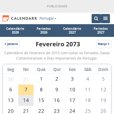
Portugal
Calendário
Feriados
Calendário
Feriados
2026
2026
2027
2027
Fevereiro 2073
Janeiro
Março
2073
2073
Calendário
Calendário de Fevereiro de 2073 com todos os Feriados, Datas
de
Comemorativas e Dias Importantes de Portugal.
Fevereiro
Seg
Ter
Qua
Qui
Sex
Sáb
Dom
de
2073
1
2
3
4
5
30
31
6
7
8
9
10
11
12
13
14
15
16
17
18
19
20
21
22
23
24
25
26