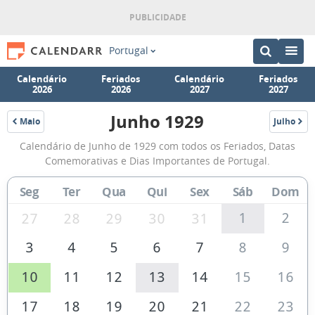
Portugal
Calendário
Feriados
Calendário
Feriados
2026
2026
2027
2027
Junho 1929
Maio
Julho
1929
1929
Calendário
Calendário de Junho de 1929 com todos os Feriados, Datas
de
Comemorativas e Dias Importantes de Portugal.
Junho
Seg
Ter
Qua
Qui
Sex
Sáb
Dom
de
1929
1
2
27
28
29
30
31
3
4
5
6
7
8
9
10
11
12
13
14
15
16
17
18
19
20
21
22
23