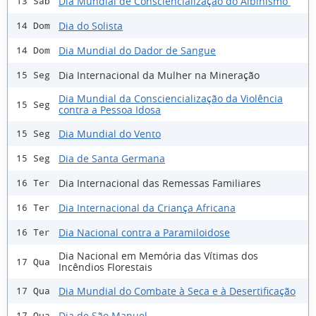
Dia Mundial de Consciencialização do Albinismo
13 Sáb
Dia do Solista
14 Dom
Dia Mundial do Dador de Sangue
14 Dom
Dia Internacional da Mulher na Mineração
15 Seg
Dia Mundial da Consciencialização da Violência
15 Seg
contra a Pessoa Idosa
Dia Mundial do Vento
15 Seg
Dia de Santa Germana
15 Seg
Dia Internacional das Remessas Familiares
16 Ter
Dia Internacional da Criança Africana
16 Ter
Dia Nacional contra a Paramiloidose
16 Ter
Dia Nacional em Memória das Vítimas dos
17 Qua
Incêndios Florestais
Dia Mundial do Combate à Seca e à Desertificação
17 Qua
Dia de São Manuel
17 Qua