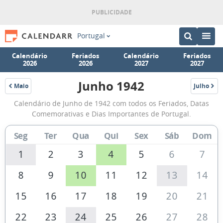
Portugal
Calendário
Feriados
Calendário
Feriados
2026
2026
2027
2027
Junho 1942
Maio
Julho
1942
1942
Calendário
Calendário de Junho de 1942 com todos os Feriados, Datas
de
Comemorativas e Dias Importantes de Portugal.
Junho
Seg
Ter
Qua
Qui
Sex
Sáb
Dom
de
1942
1
2
3
4
5
6
7
8
9
10
11
12
13
14
15
16
17
18
19
20
21
22
23
24
25
26
27
28