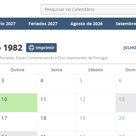
io 2027
Feriados 2027
Agosto de 2026
Setembro
 1982
Imprimir
JULHO
Calendário
Feriados, Datas Comemorativas e Dias Importantes de Portugal.
de
Quinta
Sexta
Sábado
Dom
Junho
3
4
5
6
de
1982
10
11
12
13
17
18
19
20