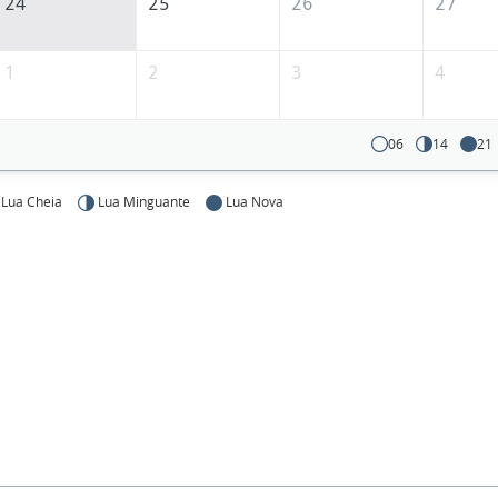
24
25
26
27
1
2
3
4
06
14
21
Lua Cheia
Lua Minguante
Lua Nova