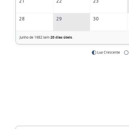
21
22
23
28
29
30
Junho de 1982 tem
20 dias úteis
.
Lua Crescente