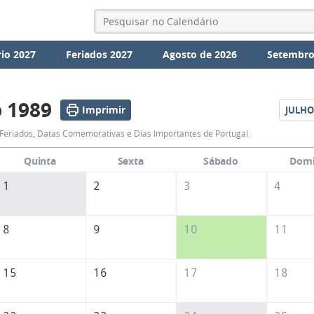
io 2027
Feriados 2027
Agosto de 2026
Setembro
 1989
Imprimir
JULHO
Calendário
Feriados, Datas Comemorativas e Dias Importantes de Portugal.
de
Quinta
Sexta
Sábado
Dom
Junho
1
2
3
4
de
1989
8
9
10
11
15
16
17
18