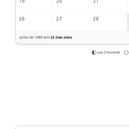
19
20
21
26
27
28
Junho de 1989 tem
22 dias úteis
.
Lua Crescente