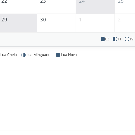
22
23
24
25
29
30
1
2
03
11
19
Lua Cheia
Lua Minguante
Lua Nova