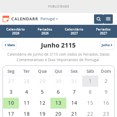
Portugal
Calendário
Feriados
Calendário
Feriados
2026
2026
2027
2027
Junho 2115
Maio
Julho
2115
2115
Calendário
Calendário de Junho de 2115 com todos os Feriados, Datas
de
Comemorativas e Dias Importantes de Portugal.
Junho
Seg
Ter
Qua
Qui
Sex
Sáb
Dom
de
2115
1
2
27
28
29
30
31
3
4
5
6
7
8
9
10
11
12
13
14
15
16
17
18
19
20
21
22
23