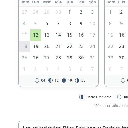
Dom
Lun
Mar
Mié
Jue
Vie
Sáb
Dom
Lun
27
28
29
30
1
2
3
1
2
4
5
6
7
8
9
10
8
9
11
12
13
14
15
16
17
15
16
18
19
20
21
22
23
24
22
23
25
26
27
28
29
30
31
29
30
1
2
3
4
5
6
7
6
7
04
12
19
25
Cuarto Creciente
Lun
1914 es un año común
Los principales Días Festivos y Fechas I