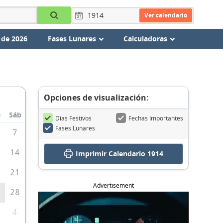
Ver calendario
 de 2026
Fases Lunares
Calculadoras
Opciones de visualización:
e
Sáb
Días Festivos
Fechas Importantes
Fases Lunares
7
3
14
Imprimir
Calendario 1914
0
21
Advertisement
7
28
4