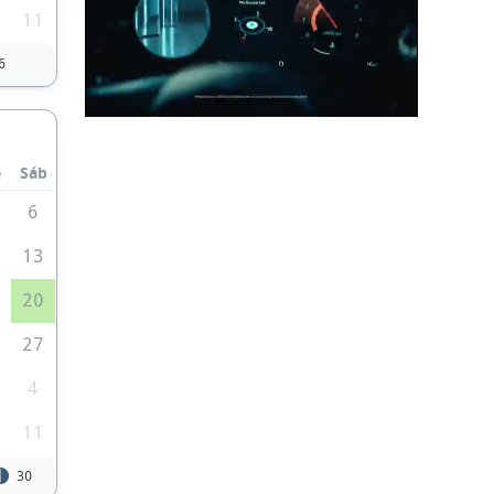
0
11
6
e
Sáb
6
2
13
9
20
6
27
4
0
11
30