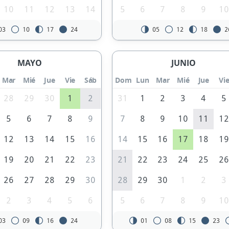
10
11
12
13
14
5
6
7
8
9
1
03
10
17
24
05
12
18
2
MAYO
JUNIO
Mar
Mié
Jue
Vie
Sáb
Dom
Lun
Mar
Mié
Jue
Vi
28
29
30
1
2
31
1
2
3
4
5
5
6
7
8
9
7
8
9
10
11
1
12
13
14
15
16
14
15
16
17
18
1
19
20
21
22
23
21
22
23
24
25
2
26
27
28
29
30
28
29
30
1
2
3
2
3
4
5
6
5
6
7
8
9
1
03
09
16
24
01
08
15
23