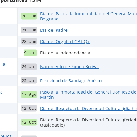
Día del Paso a la Inmortalidad del General Ma
20 Jun
Belgrano
Día del Padre
21 Jun
Día del Orgullo LGBTIQ+
28 Jun
Día de la Independencia
9 Jul
 la
Nacimiento de Simón Bolívar
24 Jul
Festividad de Santiago Apóstol
25 Jul
de
Paso a la Inmortalidad del General Don José de
17 Ago
Martín
Día del Respeto a la Diversidad Cultural (día his
12 Oct
Día del Respeto a la Diversidad Cultural (feriad
12 Oct
trasladable)
re los