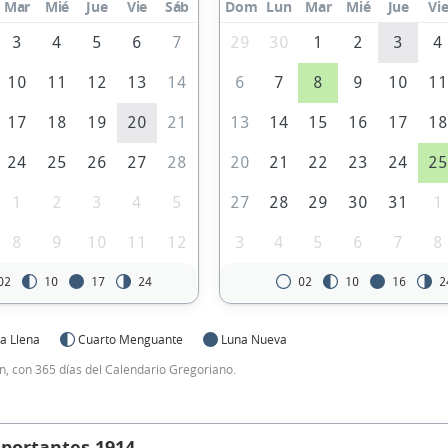
Mar
Mié
Jue
Vie
Sáb
Dom
Lun
Mar
Mié
Jue
Vi
3
4
5
6
7
29
30
1
2
3
4
10
11
12
13
14
6
7
8
9
10
1
17
18
19
20
21
13
14
15
16
17
1
24
25
26
27
28
20
21
22
23
24
2
1
2
3
4
5
27
28
29
30
31
1
8
9
10
11
12
3
4
5
6
7
8
02
10
17
24
02
10
16
2
a Llena
Cuarto Menguante
Luna Nueva
, con 365 días del Calendario Gregoriano.
mportantes 1914