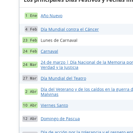
Año Nuevo
1 Ene
Día Mundial contra el Cáncer
4 Feb
Lunes de Carnaval
23 Feb
Carnaval
24 Feb
24 de marzo | Día Nacional de la Memoria por
24 Mar
Verdad y la Justicia
Día Mundial del Teatro
27 Mar
Día del Veterano y de los caídos en la guerra 
2 Abr
Malvinas
Viernes Santo
10 Abr
Domingo de Pascua
12 Abr
Día de acción por la tolerancia y el respeto ent