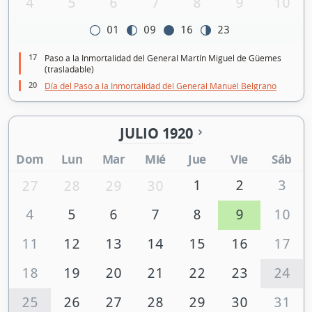
4
5
6
7
8
9
10
01
09
16
23
17
Paso a la Inmortalidad del General Martín Miguel de Güemes
(trasladable)
20
Día del Paso a la Inmortalidad del General Manuel Belgrano
JULIO 1920
Dom
Lun
Mar
Mié
Jue
Vie
Sáb
1
2
3
27
28
29
30
4
5
6
7
8
9
10
11
12
13
14
15
16
17
18
19
20
21
22
23
24
25
26
27
28
29
30
31