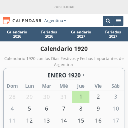
Argentina
Calendario
Feriados
Calendario
Feriados
2026
2026
2027
2027
Calendario 1920
Calendario 1920 con los Días Festivos y Fechas Importantes de
Argentina.
ENERO 1920
Dom
Lun
Mar
Mié
Jue
Vie
Sáb
1
2
3
28
29
30
31
4
5
6
7
8
9
10
11
12
13
14
15
16
17