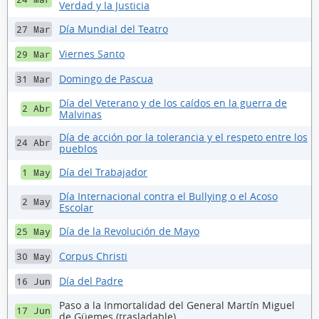
Verdad y la Justicia
Día Mundial del Teatro
27 Mar
Viernes Santo
29 Mar
Domingo de Pascua
31 Mar
Día del Veterano y de los caídos en la guerra de
2 Abr
Malvinas
Día de acción por la tolerancia y el respeto entre los
24 Abr
pueblos
Día del Trabajador
1 May
Día Internacional contra el Bullying o el Acoso
2 May
Escolar
Día de la Revolución de Mayo
25 May
Corpus Christi
30 May
Día del Padre
16 Jun
Paso a la Inmortalidad del General Martín Miguel
17 Jun
de Güemes (trasladable)