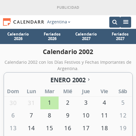
Argentina
Calendario
Feriados
Calendario
Feriados
2026
2026
2027
2027
Calendario 2002
Calendario 2002 con los Días Festivos y Fechas Importantes de
Argentina.
ENERO 2002
Dom
Lun
Mar
Mié
Jue
Vie
Sáb
1
2
3
4
5
30
31
6
7
8
9
10
11
12
13
14
15
16
17
18
19