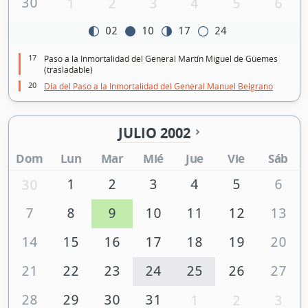
30
1
2
3
4
5
6
02
10
17
24
17
Paso a la Inmortalidad del General Martín Miguel de Güemes
(trasladable)
20
Día del Paso a la Inmortalidad del General Manuel Belgrano
JULIO 2002
Dom
Lun
Mar
Mié
Jue
Vie
Sáb
1
2
3
4
5
6
30
7
8
9
10
11
12
13
14
15
16
17
18
19
20
21
22
23
24
25
26
27
28
29
30
31
1
2
3