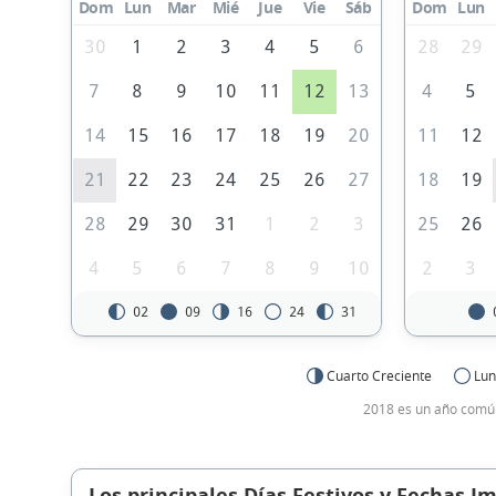
Dom
Lun
Mar
Mié
Jue
Vie
Sáb
Dom
Lun
30
1
2
3
4
5
6
28
29
7
8
9
10
11
12
13
4
5
14
15
16
17
18
19
20
11
12
21
22
23
24
25
26
27
18
19
28
29
30
31
1
2
3
25
26
4
5
6
7
8
9
10
2
3
02
09
16
24
31
Cuarto Creciente
Lun
2018 es un año común
Los principales Días Festivos y Fechas I