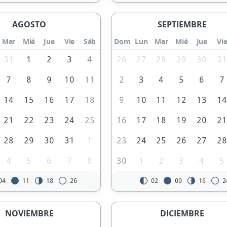
AGOSTO
SEPTIEMBRE
Mar
Mié
Jue
Vie
Sáb
Dom
Lun
Mar
Mié
Jue
Vi
31
1
2
3
4
26
27
28
29
30
3
7
8
9
10
11
2
3
4
5
6
7
14
15
16
17
18
9
10
11
12
13
1
21
22
23
24
25
16
17
18
19
20
2
28
29
30
31
1
23
24
25
26
27
2
4
5
6
7
8
30
1
2
3
4
5
04
11
18
26
02
09
16
2
NOVIEMBRE
DICIEMBRE