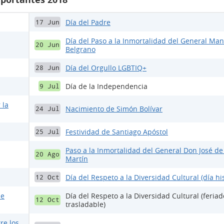
Día del Padre
17 Jun
Día del Paso a la Inmortalidad del General Ma
20 Jun
Belgrano
Día del Orgullo LGBTIQ+
28 Jun
Día de la Independencia
9 Jul
 la
Nacimiento de Simón Bolívar
24 Jul
Festividad de Santiago Apóstol
25 Jul
Paso a la Inmortalidad del General Don José de
20 Ago
Martín
Día del Respeto a la Diversidad Cultural (día his
12 Oct
de
Día del Respeto a la Diversidad Cultural (feriad
12 Oct
trasladable)
re los