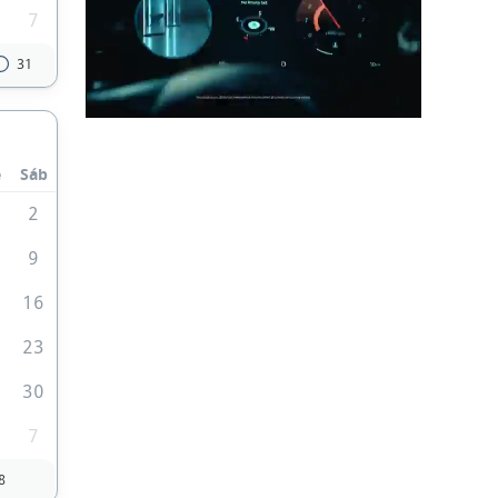
7
31
e
Sáb
2
9
5
16
2
23
9
30
7
8