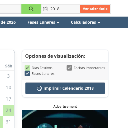
Ver calendario
 de 2026
Fases Lunares
Calculadoras
Opciones de visualización:
e
Sáb
Días Festivos
Fechas Importantes
Fases Lunares
3
10
Imprimir
Calendario 2018
6
17
Advertisement
3
24
0
31