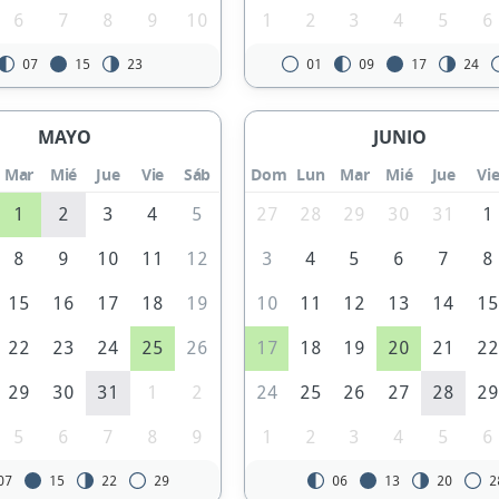
6
7
8
9
10
1
2
3
4
5
6
07
15
23
01
09
17
24
MAYO
JUNIO
Mar
Mié
Jue
Vie
Sáb
Dom
Lun
Mar
Mié
Jue
Vi
1
2
3
4
5
27
28
29
30
31
1
8
9
10
11
12
3
4
5
6
7
8
15
16
17
18
19
10
11
12
13
14
1
22
23
24
25
26
17
18
19
20
21
2
29
30
31
1
2
24
25
26
27
28
2
5
6
7
8
9
1
2
3
4
5
6
07
15
22
29
06
13
20
2