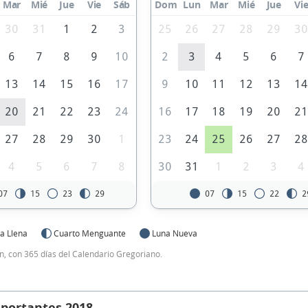
Mar
Mié
Jue
Vie
Sáb
Dom
Lun
Mar
Mié
Jue
Vi
30
31
1
2
3
25
26
27
28
29
3
6
7
8
9
10
2
3
4
5
6
7
13
14
15
16
17
9
10
11
12
13
1
20
21
22
23
24
16
17
18
19
20
2
27
28
29
30
1
23
24
25
26
27
2
4
5
6
7
8
30
31
1
2
3
4
07
15
23
29
07
15
22
2
a Llena
Cuarto Menguante
Luna Nueva
, con 365 días del Calendario Gregoriano.
mportantes 2018