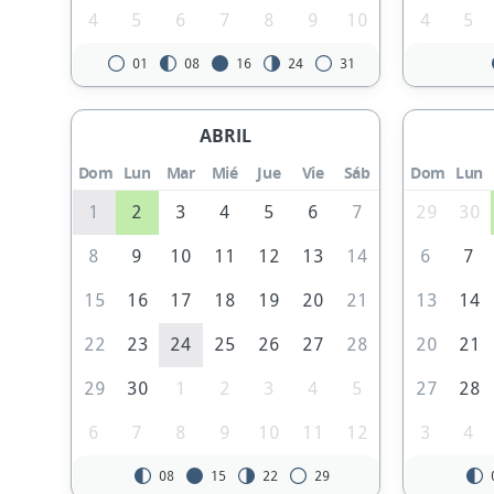
4
5
6
7
8
9
10
4
5
01
08
16
24
31
ABRIL
Dom
Lun
Mar
Mié
Jue
Vie
Sáb
Dom
Lun
1
2
3
4
5
6
7
29
30
8
9
10
11
12
13
14
6
7
15
16
17
18
19
20
21
13
14
22
23
24
25
26
27
28
20
21
29
30
1
2
3
4
5
27
28
6
7
8
9
10
11
12
3
4
08
15
22
29