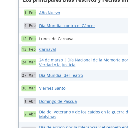
Año Nuevo
1 Ene
Día Mundial contra el Cáncer
4 Feb
Lunes de Carnaval
12 Feb
Carnaval
13 Feb
24 de marzo | Día Nacional de la Memoria por
24 Mar
Verdad y la Justicia
Día Mundial del Teatro
27 Mar
Viernes Santo
30 Mar
Domingo de Pascua
1 Abr
Día del Veterano y de los caídos en la guerra 
2 Abr
Malvinas
Día de acción por la tolerancia y el respeto ent