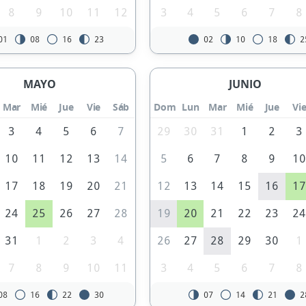
8
9
10
11
12
3
4
5
6
7
8
01
08
16
23
02
10
18
2
MAYO
JUNIO
Mar
Mié
Jue
Vie
Sáb
Dom
Lun
Mar
Mié
Jue
Vi
3
4
5
6
7
29
30
31
1
2
3
10
11
12
13
14
5
6
7
8
9
1
17
18
19
20
21
12
13
14
15
16
1
24
25
26
27
28
19
20
21
22
23
2
31
1
2
3
4
26
27
28
29
30
1
7
8
9
10
11
3
4
5
6
7
8
08
16
22
30
07
14
21
2