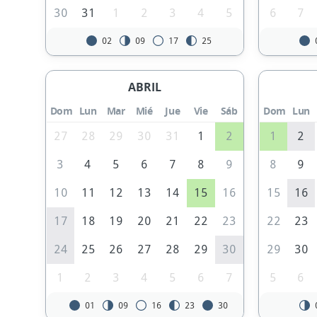
30
31
1
2
3
4
5
6
7
02
09
17
25
ABRIL
Dom
Lun
Mar
Mié
Jue
Vie
Sáb
Dom
Lun
27
28
29
30
31
1
2
1
2
3
4
5
6
7
8
9
8
9
10
11
12
13
14
15
16
15
16
17
18
19
20
21
22
23
22
23
24
25
26
27
28
29
30
29
30
1
2
3
4
5
6
7
5
6
01
09
16
23
30