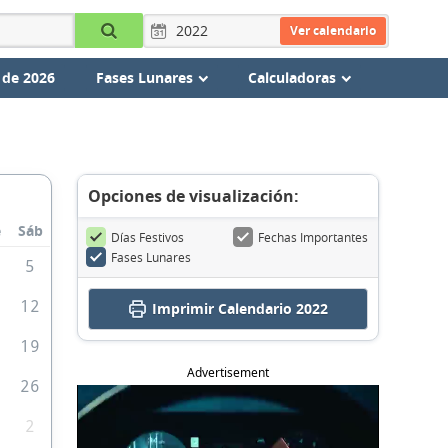
Ver calendario
 de 2026
Fases Lunares
Calculadoras
Opciones de visualización:
e
Sáb
Días Festivos
Fechas Importantes
Fases Lunares
5
1
12
Imprimir
Calendario 2022
8
19
Advertisement
5
26
2