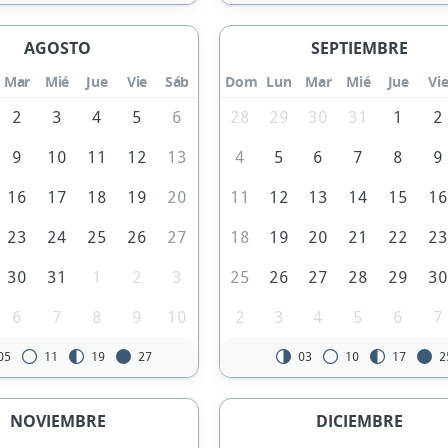
AGOSTO
SEPTIEMBRE
Mar
Mié
Jue
Vie
Sáb
Dom
Lun
Mar
Mié
Jue
Vi
2
3
4
5
6
28
29
30
31
1
2
9
10
11
12
13
4
5
6
7
8
9
16
17
18
19
20
11
12
13
14
15
1
23
24
25
26
27
18
19
20
21
22
2
30
31
1
2
3
25
26
27
28
29
3
6
7
8
9
10
2
3
4
5
6
7
05
11
19
27
03
10
17
2
NOVIEMBRE
DICIEMBRE