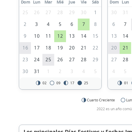
Dom
Lun
Mar
Mié
Jue
Vie
Sáb
Dom
Lun
25
26
27
28
29
30
1
30
31
2
3
4
5
6
7
8
6
7
9
10
11
12
13
14
15
13
14
16
17
18
19
20
21
22
20
21
23
24
25
26
27
28
29
27
28
30
31
1
2
3
4
5
4
5
02
09
17
25
01
Cuarto Creciente
Lun
2022 es un año común
Los principales Días Festivos y Fechas I