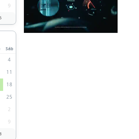
9
5
e
Sáb
4
0
11
7
18
4
25
2
9
8