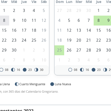
Mar
Mié
Jue
Vie
Sáb
Dom
Lun
Mar
Mié
Jue
Vi
1
2
3
4
5
27
28
29
30
1
2
8
9
10
11
12
4
5
6
7
8
9
15
16
17
18
19
11
12
13
14
15
1
22
23
24
25
26
18
19
20
21
22
2
29
30
1
2
3
25
26
27
28
29
3
6
7
8
9
10
1
2
3
4
5
6
08
16
23
30
08
16
23
2
a Llena
Cuarto Menguante
Luna Nueva
, con 365 días del Calendario Gregoriano.
mportantes 2022