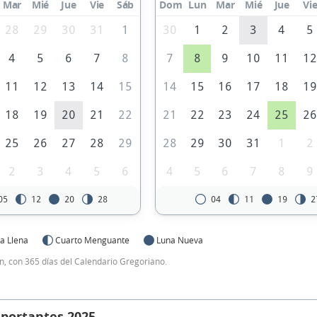
Mar
Mié
Jue
Vie
Sáb
Dom
Lun
Mar
Mié
Jue
Vi
28
29
30
31
1
30
1
2
3
4
5
4
5
6
7
8
7
8
9
10
11
1
11
12
13
14
15
14
15
16
17
18
1
18
19
20
21
22
21
22
23
24
25
2
25
26
27
28
29
28
29
30
31
1
2
2
3
4
5
6
4
5
6
7
8
9
05
12
20
28
04
11
19
2
a Llena
Cuarto Menguante
Luna Nueva
, con 365 días del Calendario Gregoriano.
mportantes 2025