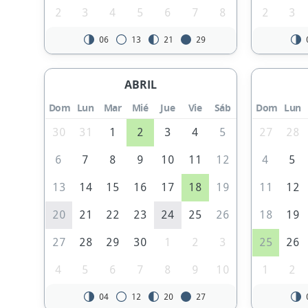
2
3
4
5
6
7
8
2
3
06
13
21
29
ABRIL
Dom
Lun
Mar
Mié
Jue
Vie
Sáb
Dom
Lun
30
31
1
2
3
4
5
27
28
6
7
8
9
10
11
12
4
5
13
14
15
16
17
18
19
11
12
20
21
22
23
24
25
26
18
19
27
28
29
30
1
2
3
25
26
4
5
6
7
8
9
10
1
2
04
12
20
27