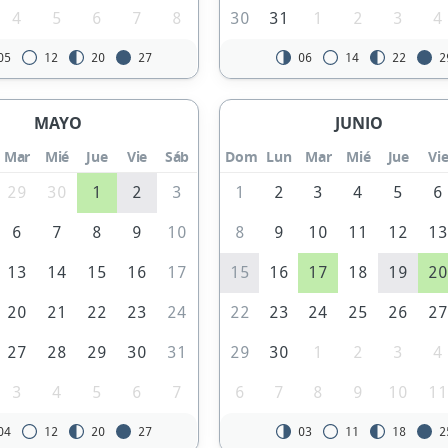
4
5
6
7
8
30
31
1
2
3
4
05
12
20
27
06
14
22
2
MAYO
JUNIO
Mar
Mié
Jue
Vie
Sáb
Dom
Lun
Mar
Mié
Jue
Vi
29
30
1
2
3
1
2
3
4
5
6
6
7
8
9
10
8
9
10
11
12
1
13
14
15
16
17
15
16
17
18
19
2
20
21
22
23
24
22
23
24
25
26
2
27
28
29
30
31
29
30
1
2
3
4
3
4
5
6
7
6
7
8
9
10
1
04
12
20
27
03
11
18
2