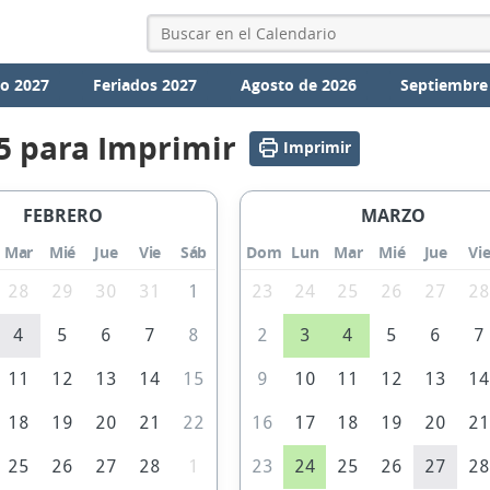
io 2027
Feriados 2027
Agosto de 2026
Septiembre
5 para Imprimir
Imprimir
FEBRERO
MARZO
Mar
Mié
Jue
Vie
Sáb
Dom
Lun
Mar
Mié
Jue
Vi
28
29
30
31
1
23
24
25
26
27
2
4
5
6
7
8
2
3
4
5
6
7
11
12
13
14
15
9
10
11
12
13
1
18
19
20
21
22
16
17
18
19
20
2
25
26
27
28
1
23
24
25
26
27
2