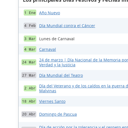
Año Nuevo
1 Ene
Día Mundial contra el Cáncer
4 Feb
Lunes de Carnaval
3 Mar
Carnaval
4 Mar
24 de marzo | Día Nacional de la Memoria por
24 Mar
Verdad y la Justicia
Día Mundial del Teatro
27 Mar
Día del Veterano y de los caídos en la guerra 
2 Abr
Malvinas
Viernes Santo
18 Abr
Domingo de Pascua
20 Abr
Día de acción por la tolerancia y el respeto ent