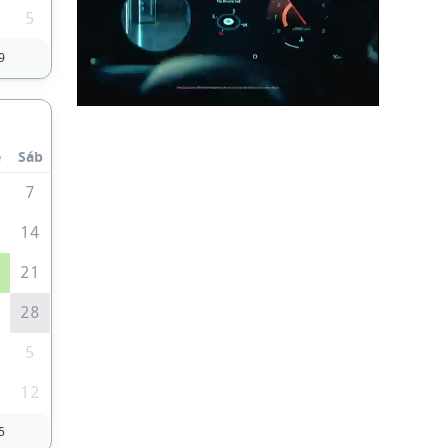
5
9
e
Sáb
7
3
14
0
21
7
28
5
1
12
5