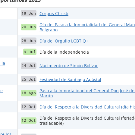
Corpus Christi
19 Jun
Día del Paso a la Inmortalidad del General Ma
20 Jun
Belgrano
Día del Orgullo LGBTIQ+
28 Jun
Día de la Independencia
9 Jul
 la
Nacimiento de Simón Bolívar
24 Jul
Festividad de Santiago Apóstol
25 Jul
de
Paso a la Inmortalidad del General Don José de
18 Ago
Martín
Día del Respeto a la Diversidad Cultural (día his
12 Oct
Día del Respeto a la Diversidad Cultural (feriad
12 Oct
trasladable)
re los