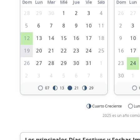
Dom
Lun
Mar
Mié
Jue
Vie
Sáb
Dom
Lun
28
29
30
1
2
3
4
26
27
5
6
7
8
9
10
11
2
3
12
13
14
15
16
17
18
9
10
19
20
21
22
23
24
25
16
17
26
27
28
29
30
31
1
23
24
2
3
4
5
6
7
8
30
1
07
13
21
29
Cuarto Creciente
Lun
2025 es un año común
Los principales Días Festivos y Fechas I