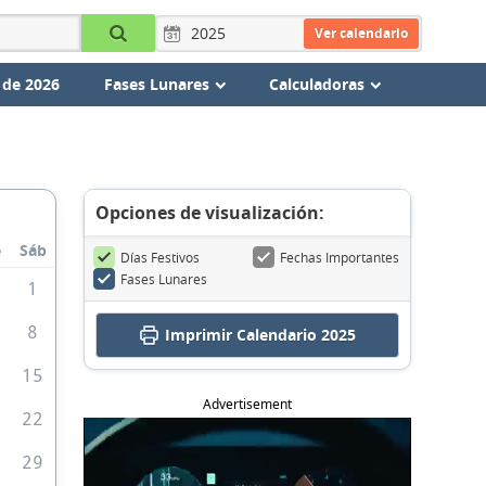
Ver calendario
 de 2026
Fases Lunares
Calculadoras
Opciones de visualización:
e
Sáb
Días Festivos
Fechas Importantes
Fases Lunares
8
1
8
Imprimir
Calendario 2025
4
15
Advertisement
1
22
8
29