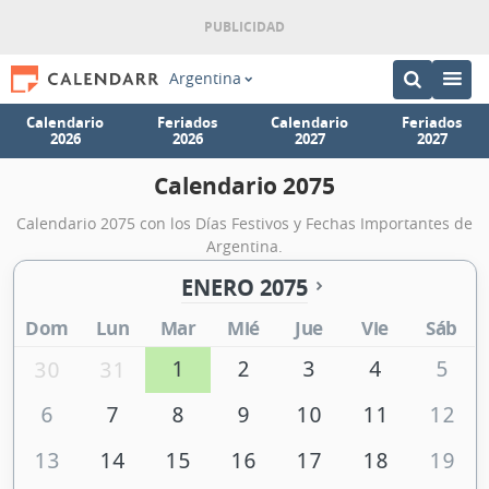
Argentina
Calendario
Feriados
Calendario
Feriados
2026
2026
2027
2027
Calendario 2075
Calendario 2075 con los Días Festivos y Fechas Importantes de
Argentina.
ENERO 2075
Dom
Lun
Mar
Mié
Jue
Vie
Sáb
1
2
3
4
5
30
31
6
7
8
9
10
11
12
13
14
15
16
17
18
19