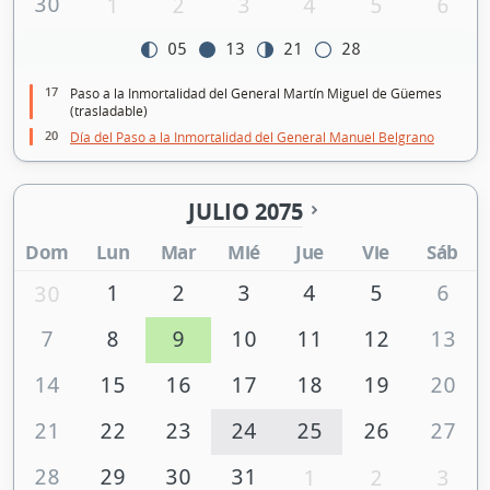
30
1
2
3
4
5
6
05
13
21
28
17
Paso a la Inmortalidad del General Martín Miguel de Güemes
(trasladable)
20
Día del Paso a la Inmortalidad del General Manuel Belgrano
JULIO 2075
Dom
Lun
Mar
Mié
Jue
Vie
Sáb
1
2
3
4
5
6
30
7
8
9
10
11
12
13
14
15
16
17
18
19
20
21
22
23
24
25
26
27
28
29
30
31
1
2
3