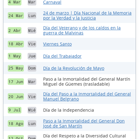
Carnaval
4 Mar
Mar
24 de marzo | Día Nacional de la Memoria
24 Mar
Lun
por la Verdad y la Justicia
Día del Veterano y de los caídos en la
2 Abr
Mié
guerra de Malvinas
Viernes Santo
18 Abr
Vie
Día del Trabajador
1 May
Jue
Día de la Revolución de Mayo
25 May
Dom
Paso a la Inmortalidad del General Martín
17 Jun
Mar
Miguel de Güemes (trasladable)
Día del Paso a la Inmortalidad del General
20 Jun
Vie
Manuel Belgrano
Día de la Independencia
9 Jul
Mié
Paso a la Inmortalidad del General Don
18 Ago
Lun
José de San Martín
Día del Respeto a la Diversidad Cultural
12 Oct
Dom