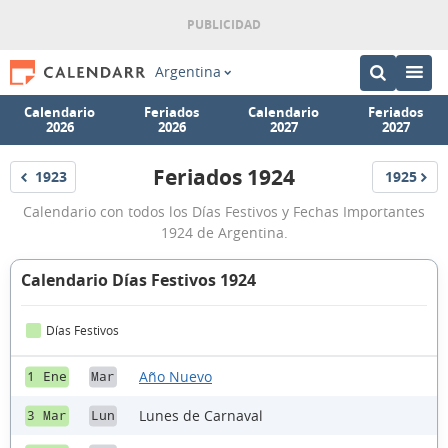
Argentina
Calendario
Feriados
Calendario
Feriados
2026
2026
2027
2027
Feriados 1924
1923
1925
Feriados
Feriados
Feriados
Calendario con todos los Días Festivos y Fechas Importantes
1924
1924 de Argentina.
Calendario Días Festivos 1924
Días Festivos
Año Nuevo
1 Ene
Mar
Lunes de Carnaval
3 Mar
Lun