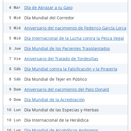
Día de Abrazar a tu Gato
4 Mar
Día Mundial del Corredor
5 Mié
Aniversario del nacimiento de Federico García Lorca
5 Mié
Día Internacional de la Lucha contra la Pesca Ilegal
5 Mié
Día Mundial de los Pacientes Trasplantados
6 Jue
Aniversario del Tratado de Tordesillas
7 Vie
Día Mundial contra la Falsificación y la Piratería
8 Sáb
Día Mundial de Tejer en Público
8 Sáb
Aniversario del nacimiento del Pato Donald
9 Dom
Día Mundial de la Acreditación
9 Dom
Día Mundial de las Especias y Hierbas
10 Lun
Día Internacional de la Heráldica
10 Lun
Día Mundial de Alcohólicos Anónimos
10 Lun