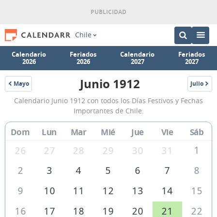
Chile
Calendario
Feriados
Calendario
Feriados
2026
2026
2027
2027
Junio 1912
Mayo
Julio
1912
1912
Calendario
Calendario Junio 1912 con todos los Días Festivos y Fechas
Junio
Importantes de Chile.
1912
Dom
Lun
Mar
Mié
Jue
Vie
Sáb
de
Chile
1
26
27
28
29
30
31
2
3
4
5
6
7
8
9
10
11
12
13
14
15
16
17
18
19
20
21
22