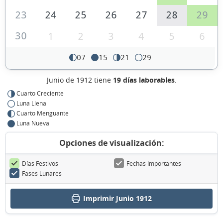
23
24
25
26
27
28
29
30
1
2
3
4
5
6
07
15
21
29
Junio de 1912 tiene
19 días laborables
.
Cuarto Creciente
Luna Llena
Cuarto Menguante
Luna Nueva
Opciones de visualización:
Días Festivos
Fechas Importantes
Fases Lunares
Imprimir Junio 1912