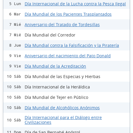
Día Internacional de la Lucha contra la Pesca Ilegal
5 Lun
Día Mundial de los Pacientes Trasplantados
6 Mar
Aniversario del Tratado de Tordesillas
7 Mié
Día Mundial del Corredor
7 Mié
Día Mundial contra la Falsificación y la Piratería
8 Jue
Aniversario del nacimiento del Pato Donald
9 Vie
Día Mundial de la Acreditación
9 Vie
Día Mundial de las Especias y Hierbas
10 Sáb
Día Internacional de la Heráldica
10 Sáb
Día Mundial de Tejer en Público
10 Sáb
Día Mundial de Alcohólicos Anónimos
10 Sáb
Día Internacional para el Diálogo entre
10 Sáb
Civilizaciones
Día de San Bernabé Apóstol
11 Dom