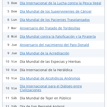
Día Internacional de la Lucha contra la Pesca Ilegal
5 Dom
Día Mundial de los Supervivientes de Cáncer
5 Dom
Día Mundial de los Pacientes Trasplantados
6 Lun
Aniversario del Tratado de Tordesillas
7 Mar
Día Mundial contra la Falsificación y la Piratería
8 Mié
Aniversario del nacimiento del Pato Donald
9 Jue
Día Mundial de la Acreditación
9 Jue
Día Mundial de las Especias y Hierbas
10 Vie
Día Internacional de la Heráldica
10 Vie
Día Mundial de Alcohólicos Anónimos
10 Vie
Día Internacional para el Diálogo entre
10 Vie
Civilizaciones
Día Mundial de Tejer en Público
11 Sáb
Día de San Bernabé Apóstol
11 Sáb