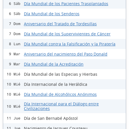
Día Mundial de los Pacientes Trasplantados
6 Sáb
Día Mundial de los Senderos
6 Sáb
Aniversario del Tratado de Tordesillas
7 Dom
Día Mundial de los Supervivientes de Cáncer
7 Dom
Día Mundial contra la Falsificación y la Piratería
8 Lun
Aniversario del nacimiento del Pato Donald
9 Mar
Día Mundial de la Acreditación
9 Mar
Día Mundial de las Especias y Hierbas
10 Mié
Día Internacional de la Heráldica
10 Mié
Día Mundial de Alcohólicos Anónimos
10 Mié
Día Internacional para el Diálogo entre
10 Mié
Civilizaciones
Día de San Bernabé Apóstol
11 Jue
Nacimiento de Jacques Cousteau
11 Jue