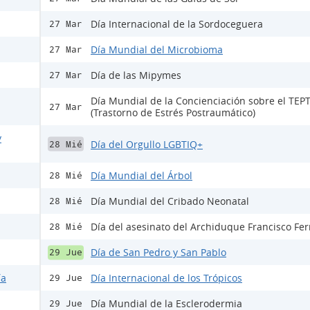
Día Internacional de la Sordoceguera
27 Mar
Día Mundial del Microbioma
27 Mar
Día de las Mipymes
27 Mar
Día Mundial de la Concienciación sobre el TEP
27 Mar
(Trastorno de Estrés Postraumático)
y
Día del Orgullo LGBTIQ+
28 Mié
Día Mundial del Árbol
28 Mié
Día Mundial del Cribado Neonatal
28 Mié
Día del asesinato del Archiduque Francisco Fe
28 Mié
Día de San Pedro y San Pablo
29 Jue
ía
Día Internacional de los Trópicos
29 Jue
Día Mundial de la Esclerodermia
29 Jue