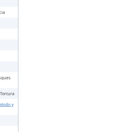
cia
osques
 Tortura
ebido y