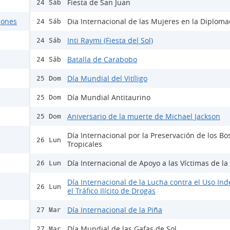
Fiesta de San Juan
24 Sáb
ciones
Dia Internacional de las Mujeres en la Diploma
24 Sáb
Inti Raymi (Fiesta del Sol)
24 Sáb
Batalla de Carabobo
24 Sáb
Día Mundial del Vitíligo
25 Dom
Día Mundial Antitaurino
25 Dom
Aniversario de la muerte de Michael Jackson
25 Dom
Día Internacional por la Preservación de los B
26 Lun
Tropicales
Día Internacional de Apoyo a las Víctimas de la
26 Lun
Día Internacional de la Lucha contra el Uso Ind
26 Lun
el Tráfico Ilícito de Drogas
Día Internacional de la Piña
27 Mar
Día Mundial de las Gafas de Sol
27 Mar