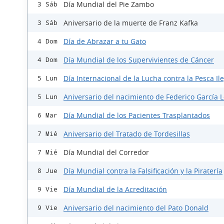
Día Mundial del Pie Zambo
3 Sáb
Aniversario de la muerte de Franz Kafka
3 Sáb
Día de Abrazar a tu Gato
4 Dom
Día Mundial de los Supervivientes de Cáncer
4 Dom
Día Internacional de la Lucha contra la Pesca Il
5 Lun
Aniversario del nacimiento de Federico García 
5 Lun
Día Mundial de los Pacientes Trasplantados
6 Mar
Aniversario del Tratado de Tordesillas
7 Mié
Día Mundial del Corredor
7 Mié
Día Mundial contra la Falsificación y la Piratería
8 Jue
Día Mundial de la Acreditación
9 Vie
Aniversario del nacimiento del Pato Donald
9 Vie