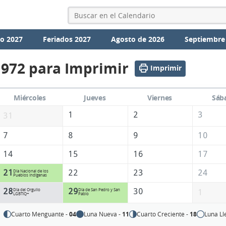
io 2027
Feriados 2027
Agosto de 2026
Septiembre
1972 para Imprimir
Imprimir
Miércoles
Jueves
Viernes
Sáb
1
2
3
31
7
8
9
10
14
15
16
17
21
22
23
24
Día Nacional de los
Pueblos Indígenas
28
29
30
Día del Orgullo
Día de San Pedro y San
1
LGBTIQ+
Pablo
Cuarto Menguante -
04
Luna Nueva -
11
Cuarto Creciente -
18
Luna Ll