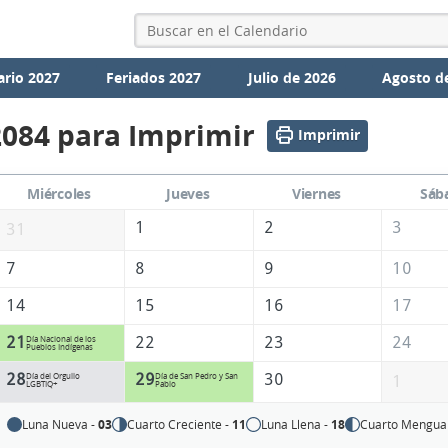
ario 2027
Feriados 2027
Julio de 2026
Agosto d
2084 para Imprimir
Imprimir
Miércoles
Jueves
Viernes
Sáb
1
2
3
31
7
8
9
10
14
15
16
17
21
22
23
24
Día Nacional de los
Pueblos Indígenas
28
29
30
Día del Orgullo
Día de San Pedro y San
1
LGBTIQ+
Pablo
Luna Nueva -
03
Cuarto Creciente -
11
Luna Llena -
18
Cuarto Mengua