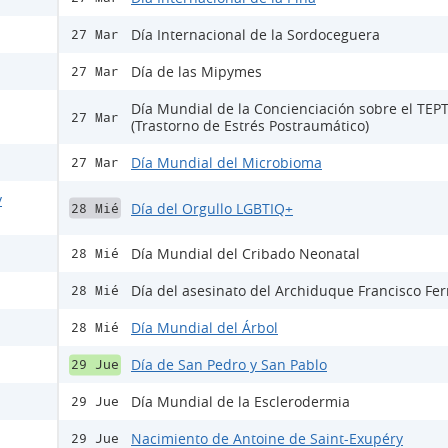
Día Internacional de la Sordoceguera
27 Mar
Día de las Mipymes
27 Mar
Día Mundial de la Concienciación sobre el TEP
27 Mar
(Trastorno de Estrés Postraumático)
Día Mundial del Microbioma
27 Mar
y
Día del Orgullo LGBTIQ+
28 Mié
Día Mundial del Cribado Neonatal
28 Mié
Día del asesinato del Archiduque Francisco Fe
28 Mié
Día Mundial del Árbol
28 Mié
Día de San Pedro y San Pablo
29 Jue
Día Mundial de la Esclerodermia
29 Jue
Nacimiento de Antoine de Saint-Exupéry
29 Jue