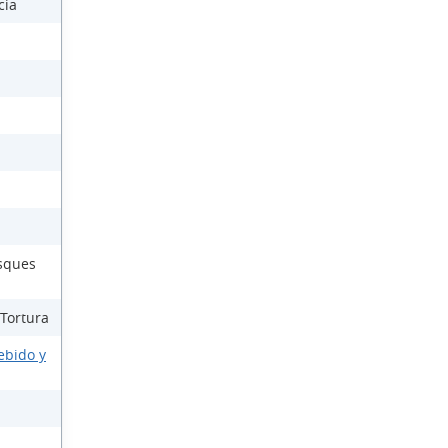
cia
osques
 Tortura
ebido y