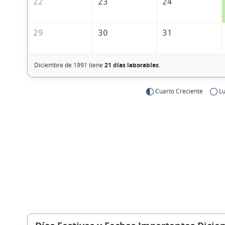
22
23
24
29
30
31
Diciembre de 1991 tiene
21 días laborables
.
Cuarto Creciente
Lu