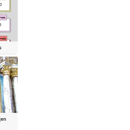
s
gen