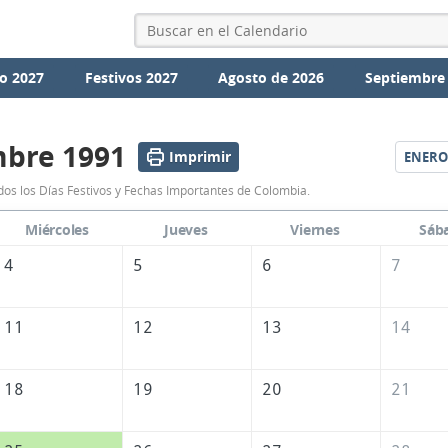
o 2027
Festivos 2027
Agosto de 2026
Septiembre
mbre 1991
Imprimir
ENERO
Calendario
os los Días Festivos y Fechas Importantes de Colombia.
Diciembre
Miércoles
Jueves
Viernes
Sáb
1991
4
5
6
7
de
Colombia
11
12
13
14
18
19
20
21