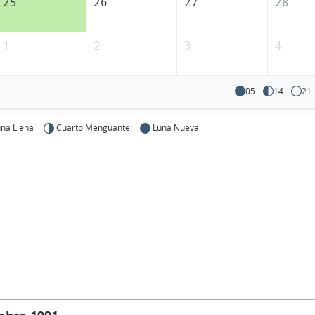
25
26
27
28
1
2
3
4
05
14
21
na Llena
Cuarto Menguante
Luna Nueva