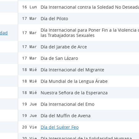
Día Internacional contra la Soledad No Desead
16 Lun
Día del Piloto
17 Mar
Día Internacional para Poner Fin a la Violencia 
idad
17 Mar
las Trabajadoras Sexuales
Día del Jarabe de Arce
17 Mar
Dia de San Lázaro
17 Mar
Día Internacional del Migrante
18 Mié
Día Mundial de la Lengua Árabe
18 Mié
Nuestra Señora de la Esperanza
18 Mié
Día Internacional del Emo
19 Jue
Día del Muffin de Avena
19 Jue
Día del Suéter Feo
20 Vie
Día Internacional de la Solidaridad Humana
20 Vie