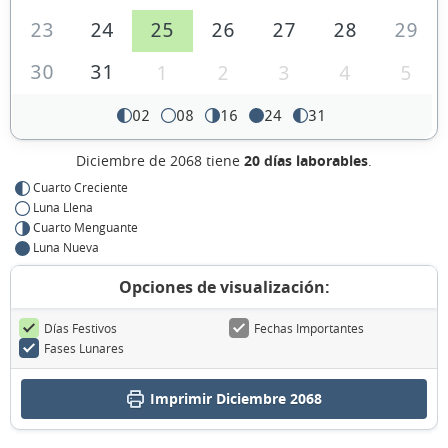
23
24
25
26
27
28
29
30
31
1
2
3
4
5
02
08
16
24
31
Diciembre de 2068 tiene
20 días laborables
.
Cuarto Creciente
Luna Llena
Cuarto Menguante
Luna Nueva
Opciones de visualización:
Días Festivos
Fechas Importantes
Fases Lunares
Imprimir Diciembre 2068