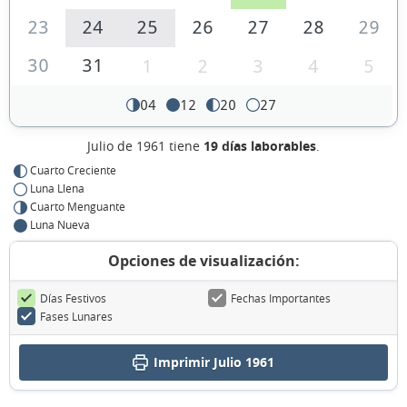
23
24
25
26
27
28
29
30
31
1
2
3
4
5
04
12
20
27
Julio de 1961 tiene
19 días laborables
.
Cuarto Creciente
Luna Llena
Cuarto Menguante
Luna Nueva
Opciones de visualización:
Días Festivos
Fechas Importantes
Fases Lunares
Imprimir Julio 1961