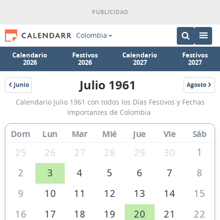
Colombia
Calendario
Festivos
Calendario
Festivos
2026
2026
2027
2027
Julio 1961
Junio
Agosto
1961
1961
Calendario
Calendario Julio 1961 con todos los Días Festivos y Fechas
Julio
Importantes de Colombia.
1961
Dom
Lun
Mar
Mié
Jue
Vie
Sáb
de
Colombia
1
25
26
27
28
29
30
2
3
4
5
6
7
8
9
10
11
12
13
14
15
16
17
18
19
20
21
22