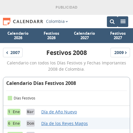
Colombia
Calendario
Festivos
Calendario
Festivos
2026
2026
2027
2027
Festivos 2008
2007
2009
Festivos
Festivos
Festivos
Calendario con todos los Días Festivos y Fechas Importantes
Colombia
2008 de Colombia.
2008
Calendario Días Festivos 2008
Días Festivos
Día de Año Nuevo
1 Ene
Mar
Día de los Reyes Magos
6 Ene
Dom