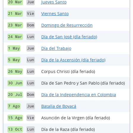
Jueves Santo
20 Mar
Jue
Viernes Santo
21 Mar
Vie
Domingo de Resurrección
23 Mar
Dom
Día de San José (día feriado)
24 Mar
Lun
Día del Trabajo
1 May
Jue
Día de la Ascensión (día feriado)
5 May
Lun
Corpus Christi (día feriado)
26 May
Lun
Día de San Pedro y San Pablo (día feriado)
30 Jun
Lun
Día de la Independencia en Colombia
20 Jul
Dom
Batalla de Boyacá
7 Ago
Jue
Asunción de la Virgen (día feriado)
15 Ago
Vie
Día de la Raza (día feriado)
13 Oct
Lun