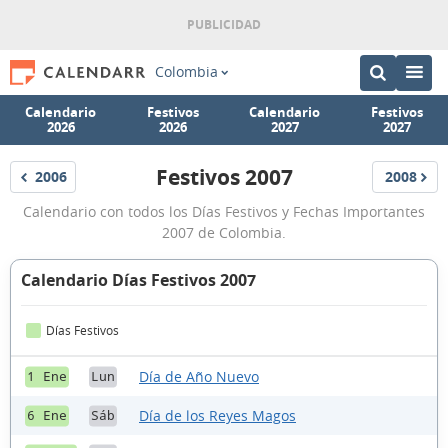
Colombia
Calendario
Festivos
Calendario
Festivos
2026
2026
2027
2027
Festivos 2007
2006
2008
Festivos
Festivos
Festivos
Calendario con todos los Días Festivos y Fechas Importantes
Colombia
2007 de Colombia.
2007
Calendario Días Festivos 2007
Días Festivos
Día de Año Nuevo
1 Ene
Lun
Día de los Reyes Magos
6 Ene
Sáb