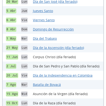
Día de San José (día feriado)
26 Mar
Lun
Jueves Santo
5 Abr
Jue
Viernes Santo
6 Abr
Vie
Domingo de Resurrección
8 Abr
Dom
Día del Trabajo
1 May
Mar
Día de la Ascensión (día feriado)
21 May
Lun
Corpus Christi (día feriado)
11 Jun
Lun
Día de San Pedro y San Pablo (día feriado)
2 Jul
Lun
Día de la Independencia en Colombia
20 Jul
Vie
Batalla de Boyacá
7 Ago
Mar
Asunción de la Virgen (día feriado)
15 Ago
Mié
Día de la Raza (día feriado)
15 Oct
Lun