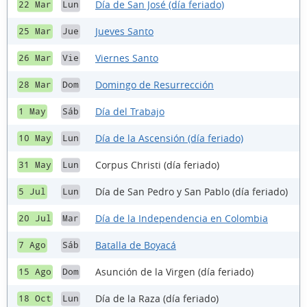
Día de San José (día feriado)
22 Mar
Lun
Jueves Santo
25 Mar
Jue
Viernes Santo
26 Mar
Vie
Domingo de Resurrección
28 Mar
Dom
Día del Trabajo
1 May
Sáb
Día de la Ascensión (día feriado)
10 May
Lun
Corpus Christi (día feriado)
31 May
Lun
Día de San Pedro y San Pablo (día feriado)
5 Jul
Lun
Día de la Independencia en Colombia
20 Jul
Mar
Batalla de Boyacá
7 Ago
Sáb
Asunción de la Virgen (día feriado)
15 Ago
Dom
Día de la Raza (día feriado)
18 Oct
Lun