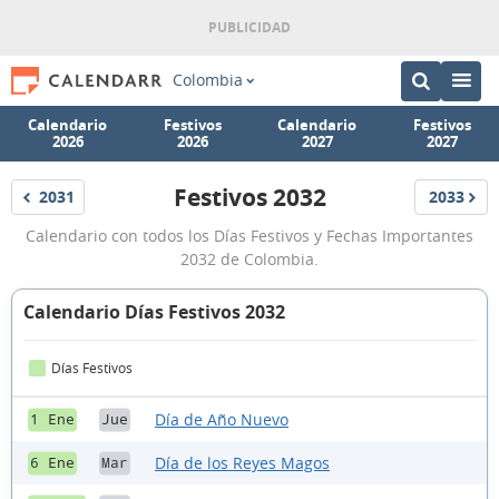
Colombia
Calendario
Festivos
Calendario
Festivos
2026
2026
2027
2027
Festivos 2032
2031
2033
Festivos
Festivos
Festivos
Calendario con todos los Días Festivos y Fechas Importantes
Colombia
2032 de Colombia.
2032
Calendario Días Festivos 2032
Días Festivos
Día de Año Nuevo
1 Ene
Jue
Día de los Reyes Magos
6 Ene
Mar