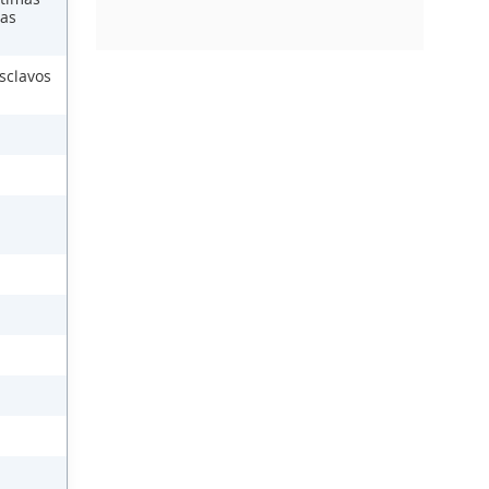
las
sclavos