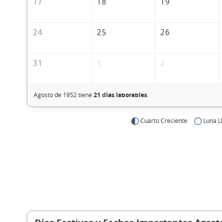
17
18
19
24
25
26
31
1
2
Agosto de 1952 tiene
21 días laborables
.
Cuarto Creciente
Luna L