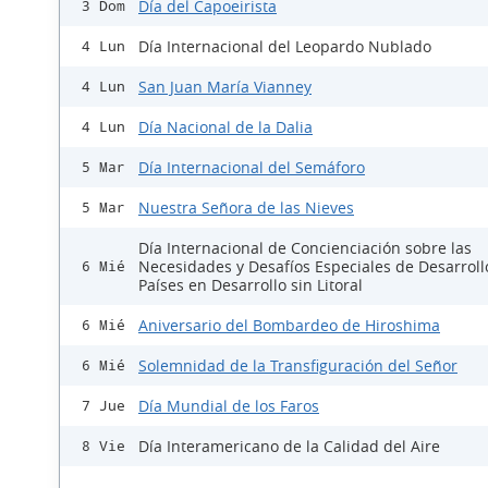
Día del Capoeirista
3 Dom
Día Internacional del Leopardo Nublado
4 Lun
San Juan María Vianney
4 Lun
Día Nacional de la Dalia
4 Lun
Día Internacional del Semáforo
5 Mar
Nuestra Señora de las Nieves
5 Mar
Día Internacional de Concienciación sobre las
Necesidades y Desafíos Especiales de Desarroll
6 Mié
Países en Desarrollo sin Litoral
Aniversario del Bombardeo de Hiroshima
6 Mié
Solemnidad de la Transfiguración del Señor
6 Mié
Día Mundial de los Faros
7 Jue
Día Interamericano de la Calidad del Aire
8 Vie