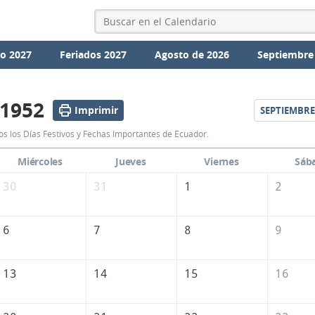
io 2027
Feriados 2027
Agosto de 2026
Septiembre
 1952
Imprimir
SEPTIEMBRE
Calendario
s los Días Festivos y Fechas Importantes de Ecuador.
Agosto
Miércoles
Jueves
Viernes
Sáb
1952
30
31
1
2
de
Ecuador
6
7
8
9
13
14
15
16