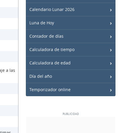
Calendario Lunar 2026
Luna de Hoy
Contador de días
Calculadora de tiempo
Calculadora de edad
je a las
Día del año
Temporizador online
ctimas