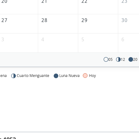
20
21
22
23
27
28
29
30
3
4
5
6
05
12
20
lena
Cuarto Menguante
Luna Nueva
Hoy