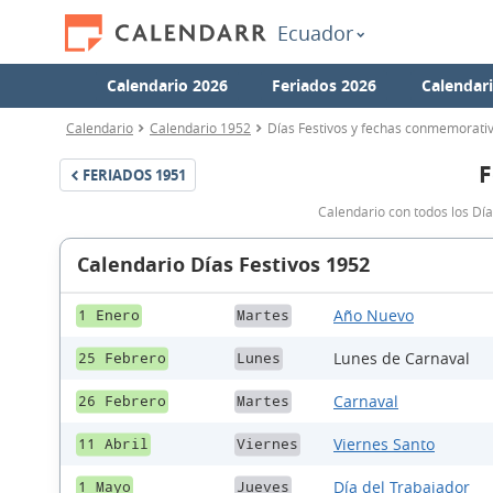
Ecuador
Calendario 2026
Feriados 2026
Calendar
Calendario
Calendario 1952
Días Festivos y fechas conmemorati
F
FERIADOS
1951
Calendario con todos los Dí
Calendario Días Festivos 1952
Año Nuevo
1 Enero
Martes
Lunes de Carnaval
25 Febrero
Lunes
Carnaval
26 Febrero
Martes
Viernes Santo
11 Abril
Viernes
Día del Trabajador
1 Mayo
Jueves