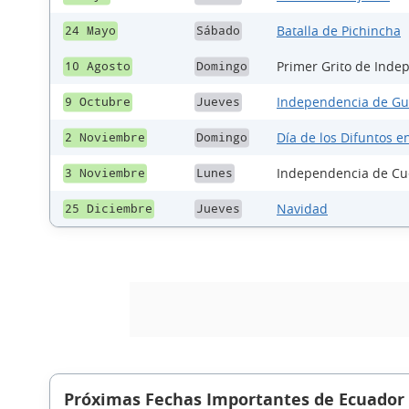
Batalla de Pichincha
24 Mayo
Sábado
Primer Grito de Inde
10 Agosto
Domingo
Independencia de Gu
9 Octubre
Jueves
Día de los Difuntos e
2 Noviembre
Domingo
Independencia de C
3 Noviembre
Lunes
Navidad
25 Diciembre
Jueves
Próximas Fechas Importantes de Ecuador