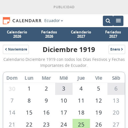
Ecuador
Calendario
Feriados
Calendario
Feriados
2026
2026
2027
2027
Diciembre 1919
Noviembre
Enero
1919
1920
Calendario
Calendario Diciembre 1919 con todos los Días Festivos y Fechas
Diciembre
Importantes de Ecuador.
1919
Dom
Lun
Mar
Mié
Jue
Vie
Sáb
de
Ecuador
1
2
3
4
5
6
30
7
8
9
10
11
12
13
14
15
16
17
18
19
20
21
22
23
24
25
26
27