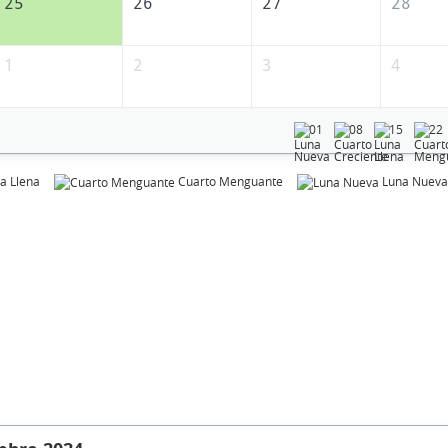
25
26
27
28
1
2
3
4
01
08
15
22
a Llena
Cuarto Menguante
Luna Nueva