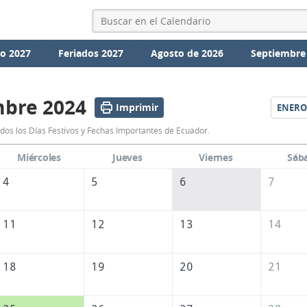
io 2027
Feriados 2027
Agosto de 2026
Septiembre
mbre 2024
Imprimir
ENERO
Calendario
dos los Días Festivos y Fechas Importantes de Ecuador.
Diciembre
Miércoles
Jueves
Viernes
Sáb
2024
4
5
6
7
de
Ecuador
11
12
13
14
18
19
20
21