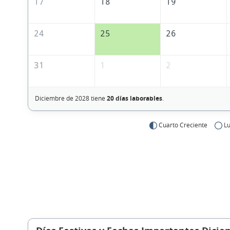
17
18
19
24
25
26
31
1
2
Diciembre de 2028 tiene
20 días laborables
.
Cuarto Creciente
Lu