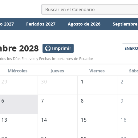
io 2027
Feriados 2027
Agosto de 2026
Septiembre
mbre 2028
Imprimir
ENERO
Calendario
dos los Días Festivos y Fechas Importantes de Ecuador.
Diciembre
Miércoles
Jueves
Viernes
Sáb
2028
29
30
1
2
de
Ecuador
6
7
8
9
13
14
15
16