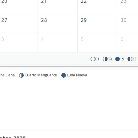
20
21
22
23
27
28
29
30
3
4
5
6
01
09
15
23
na Llena
Cuarto Menguante
Luna Nueva