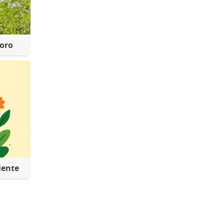
foro
iente