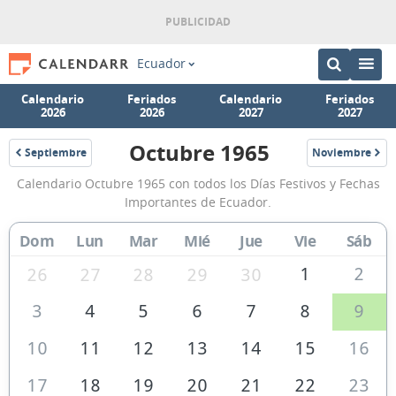
Ecuador
Calendario
Feriados
Calendario
Feriados
2026
2026
2027
2027
Octubre 1965
Septiembre
Noviembre
1965
1965
Calendario
Calendario Octubre 1965 con todos los Días Festivos y Fechas
Octubre
Importantes de Ecuador.
1965
Dom
Lun
Mar
Mié
Jue
Vie
Sáb
de
Ecuador
1
2
26
27
28
29
30
3
4
5
6
7
8
9
10
11
12
13
14
15
16
17
18
19
20
21
22
23