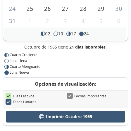
24
25
26
27
28
29
30
31
1
2
3
4
5
6
02
10
17
24
Octubre de 1965 tiene
21 días laborables
.
Cuarto Creciente
Luna Llena
Cuarto Menguante
Luna Nueva
Opciones de visualización:
Días Festivos
Fechas Importantes
Fases Lunares
Imprimir Octubre 1965