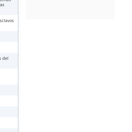
las
sclavos
s del