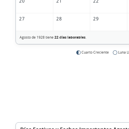
20
21
22
27
28
29
Agosto de 1928 tiene
22 días laborables
.
Cuarto Creciente
Luna L