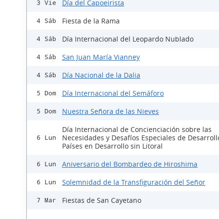
Día del Capoeirista
3 Vie
Fiesta de la Rama
4 Sáb
Día Internacional del Leopardo Nublado
4 Sáb
San Juan María Vianney
4 Sáb
Día Nacional de la Dalia
4 Sáb
Día Internacional del Semáforo
5 Dom
Nuestra Señora de las Nieves
5 Dom
Día Internacional de Concienciación sobre las
Necesidades y Desafíos Especiales de Desarroll
6 Lun
Países en Desarrollo sin Litoral
Aniversario del Bombardeo de Hiroshima
6 Lun
Solemnidad de la Transfiguración del Señor
6 Lun
Fiestas de San Cayetano
7 Mar