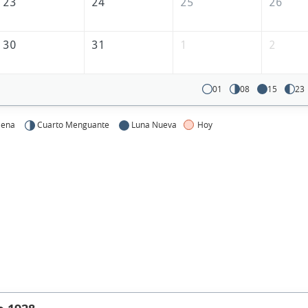
23
24
25
26
30
31
1
2
01
08
15
23
lena
Cuarto Menguante
Luna Nueva
Hoy