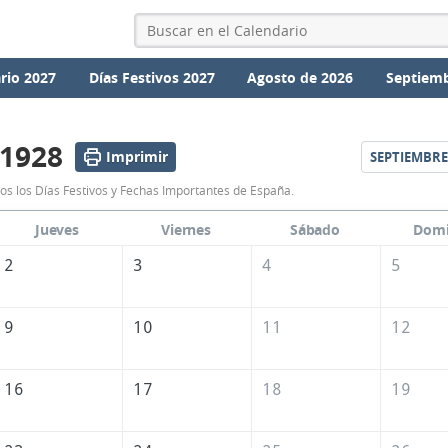
rio 2027
Días Festivos 2027
Agosto de 2026
Septiemb
 1928
Imprimir
SEPTIEMBRE
Calendario
os los Días Festivos y Fechas Importantes de España.
Agosto
Jueves
Viernes
Sábado
Dom
1928
2
3
4
5
de
España
9
10
11
12
16
17
18
19