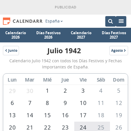
España
Calendario
Días Festivos
Calendario
Días Festivos
2026
2026
2027
2027
Julio 1942
Junio
Agosto
1942
1942
Calendario
Calendario Julio 1942 con todos los Días Festivos y Fechas
Julio
Importantes de España.
1942
Lun
Mar
Mié
Jue
Vie
Sáb
Dom
de
España
1
2
3
4
5
29
30
6
7
8
9
10
11
12
13
14
15
16
17
18
19
20
21
22
23
24
25
26