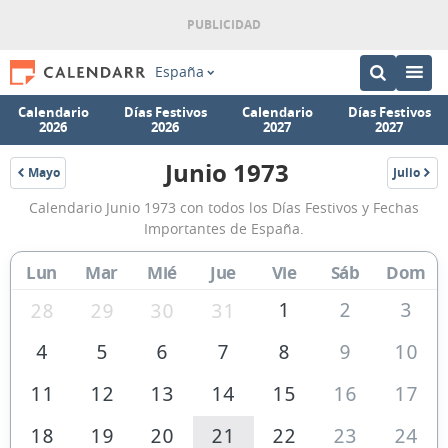
España
Calendario
Días Festivos
Calendario
Días Festivos
2026
2026
2027
2027
Junio 1973
Mayo
Julio
1973
1973
Calendario
Calendario Junio 1973 con todos los Días Festivos y Fechas
Junio
Importantes de España.
1973
Lun
Mar
Mié
Jue
Vie
Sáb
Dom
de
España
1
2
3
28
29
30
31
4
5
6
7
8
9
10
11
12
13
14
15
16
17
18
19
20
21
22
23
24