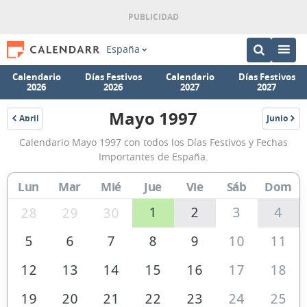
España
Calendario
Días Festivos
Calendario
Días Festivos
2026
2026
2027
2027
Mayo 1997
Abril
Junio
1997
1997
Calendario
Calendario Mayo 1997 con todos los Días Festivos y Fechas
Mayo
Importantes de España.
1997
Lun
Mar
Mié
Jue
Vie
Sáb
Dom
de
España
1
2
3
4
28
29
30
5
6
7
8
9
10
11
12
13
14
15
16
17
18
19
20
21
22
23
24
25