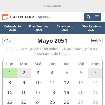
España
Calendario
Días Festivos
Calendario
Días Festivos
2026
2026
2027
2027
Mayo 2051
Abril
Junio
2051
2051
Calendario
Calendario Mayo 2051 con todos los Días Festivos y Fechas
Mayo
Importantes de España.
2051
Lun
Mar
Mié
Jue
Vie
Sáb
Dom
de
España
1
2
3
4
5
6
7
8
9
10
11
12
13
14
15
16
17
18
19
20
21
22
23
24
25
26
27
28