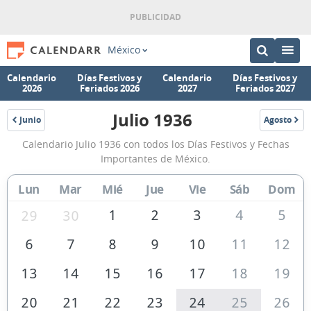
México
Calendario
Días Festivos y
Calendario
Días Festivos y
2026
Feriados 2026
2027
Feriados 2027
Julio 1936
Junio
Agosto
1936
1936
Calendario
Calendario Julio 1936 con todos los Días Festivos y Fechas
Julio
Importantes de México.
1936
Lun
Mar
Mié
Jue
Vie
Sáb
Dom
de
México
1
2
3
4
5
29
30
6
7
8
9
10
11
12
13
14
15
16
17
18
19
20
21
22
23
24
25
26