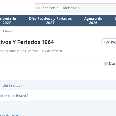
alendario
Días Festivos y Feriados
Agosto de
2027
2027
2026
en México
tivos Y Feriados 1964
FESTIV
Días
os Feriados y Días Festivos 1964 de México.
Festivos
y
Días
Feriados
1964
 (día festivo)
árez (día festivo)
cia de México