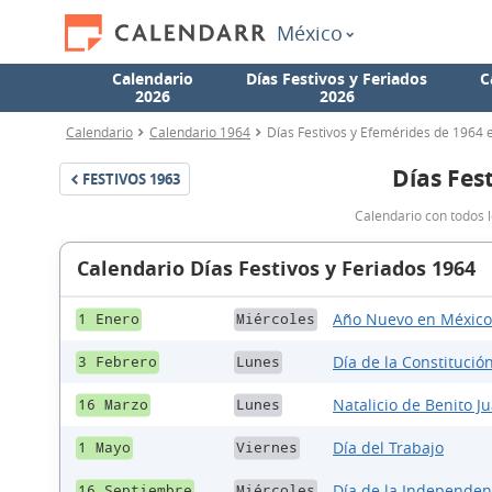
México
Calendario
Días Festivos y Feriados
C
2026
2026
Calendario
Calendario 1964
Días Festivos y Efemérides de 1964 
Días Fes
FESTIVOS
1963
Calendario con todos l
Calendario Días Festivos y Feriados 1964
Año Nuevo en México
1 Enero
Miércoles
Día de la Constitución
3 Febrero
Lunes
Natalicio de Benito Ju
16 Marzo
Lunes
Día del Trabajo
1 Mayo
Viernes
Día de la Independen
16 Septiembre
Miércoles