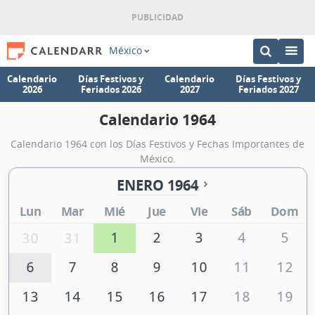
México
Calendario
Días Festivos y
Calendario
Días Festivos y
2026
Feriados 2026
2027
Feriados 2027
Calendario 1964
Calendario 1964 con los Días Festivos y Fechas Importantes de
México.
ENERO 1964
Lun
Mar
Mié
Jue
Vie
Sáb
Dom
1
2
3
4
5
30
31
6
7
8
9
10
11
12
13
14
15
16
17
18
19