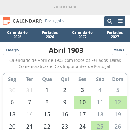
Portugal
Calendário
Feriados
Calendário
Feriados
2026
2026
2027
2027
Abril 1903
Março
Maio
1903
1903
Calendário
Calendário de Abril de 1903 com todos os Feriados, Datas
de
Comemorativas e Dias Importantes de Portugal.
Abril
Seg
Ter
Qua
Qui
Sex
Sáb
Dom
de
1903
1
2
3
4
5
30
31
6
7
8
9
10
11
12
13
14
15
16
17
18
19
20
21
22
23
24
25
26