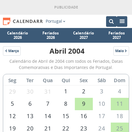
Portugal
Calendário
Feriados
Calendário
Feriados
2026
2026
2027
2027
Abril 2004
Março
Maio
2004
2004
Calendário
Calendário de Abril de 2004 com todos os Feriados, Datas
de
Comemorativas e Dias Importantes de Portugal.
Abril
Seg
Ter
Qua
Qui
Sex
Sáb
Dom
de
2004
1
2
3
4
29
30
31
5
6
7
8
9
10
11
12
13
14
15
16
17
18
19
20
21
22
23
24
25