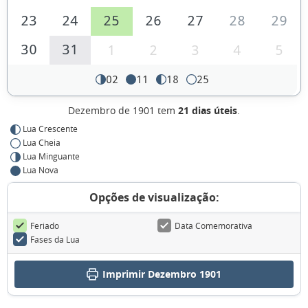
23
24
25
26
27
28
29
30
31
1
2
3
4
5
02
11
18
25
Dezembro de 1901 tem
21 dias úteis
.
Lua Crescente
Lua Cheia
Lua Minguante
Lua Nova
Opções de visualização:
Feriado
Data Comemorativa
Fases da Lua
Imprimir Dezembro 1901