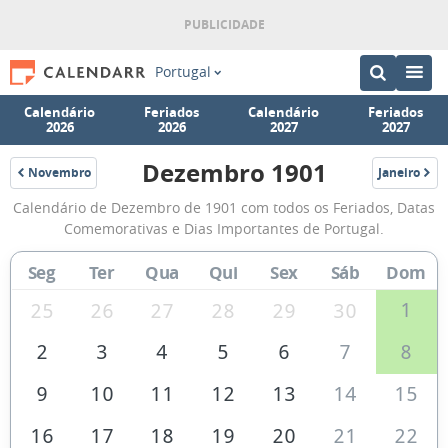
Portugal
Calendário
Feriados
Calendário
Feriados
2026
2026
2027
2027
Dezembro 1901
Novembro
Janeiro
1901
1902
Calendário
Calendário de Dezembro de 1901 com todos os Feriados, Datas
de
Comemorativas e Dias Importantes de Portugal.
Dezembro
Seg
Ter
Qua
Qui
Sex
Sáb
Dom
de
1901
1
25
26
27
28
29
30
2
3
4
5
6
7
8
9
10
11
12
13
14
15
16
17
18
19
20
21
22