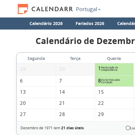
Portugal
Calendário 2026
Feriados 2026
Calendár
Calendário de Dezembr
Segunda
Terça
Quarta
1
Restauração da
29
30
Independência
6
7
8
Dia da Imaculada
Conceição
13
14
15
20
21
22
27
28
29
Dezembro de 1971 tem
21 dias úteis
.
Lu