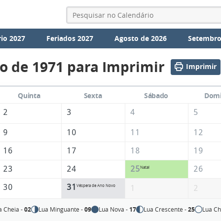
io 2027
Feriados 2027
Agosto de 2026
Setembro
o de 1971 para Imprimir
Imprimir
Quinta
Sexta
Sábado
Dom
2
3
4
5
9
10
11
12
16
17
18
19
23
24
25
26
Natal
30
31
Véspera de Ano Novo
1
2
a Cheia -
02
Lua Minguante -
09
Lua Nova -
17
Lua Crescente -
25
Lua Ch