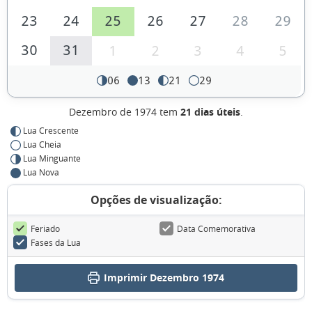
23
24
25
26
27
28
29
30
31
1
2
3
4
5
06
13
21
29
Dezembro de 1974 tem
21 dias úteis
.
Lua Crescente
Lua Cheia
Lua Minguante
Lua Nova
Opções de visualização:
Feriado
Data Comemorativa
Fases da Lua
Imprimir Dezembro 1974