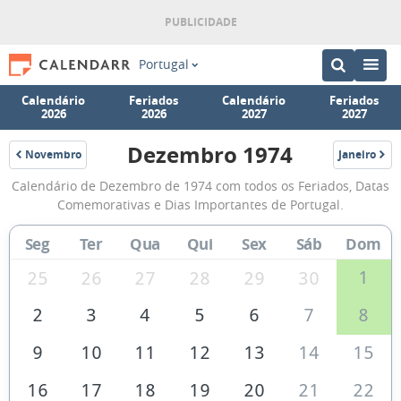
Portugal
Calendário
Feriados
Calendário
Feriados
2026
2026
2027
2027
Dezembro 1974
Novembro
Janeiro
1974
1975
Calendário
Calendário de Dezembro de 1974 com todos os Feriados, Datas
de
Comemorativas e Dias Importantes de Portugal.
Dezembro
Seg
Ter
Qua
Qui
Sex
Sáb
Dom
de
1974
1
25
26
27
28
29
30
2
3
4
5
6
7
8
9
10
11
12
13
14
15
16
17
18
19
20
21
22